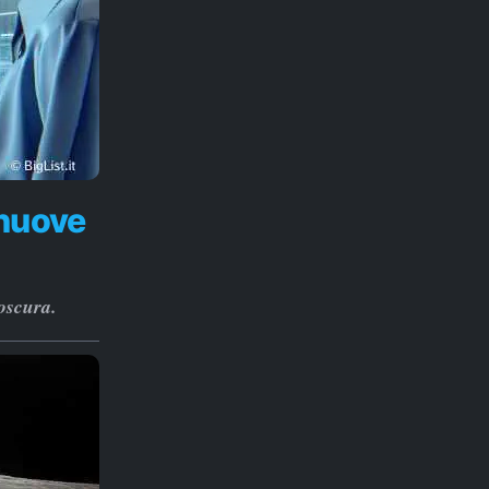
 nuove
oscura.