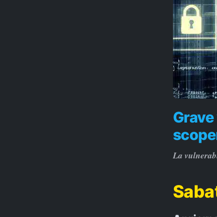
Grave
scoper
La vulnerabil
Sabat