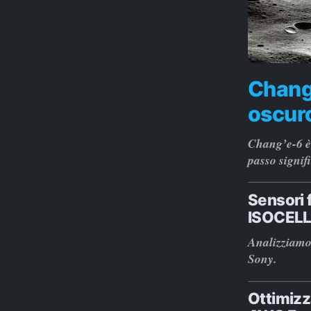
Chang’
oscuro
Chang’e-6 è 
passo signif
Sensori
ISOCELL
Analizziamo
Sony.
Ottimizz