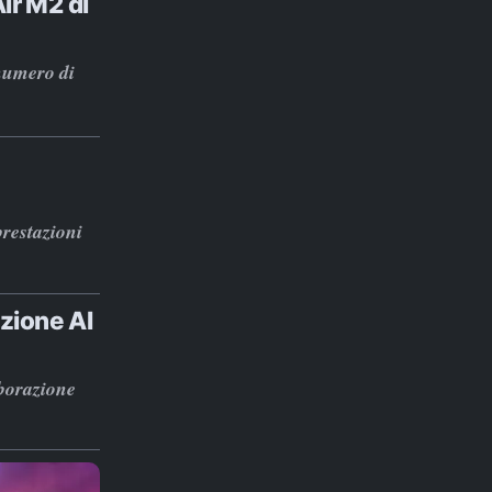
ir M2 di
 numero di
prestazioni
azione AI
aborazione