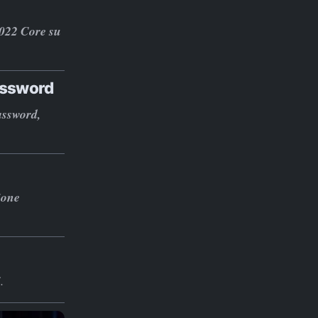
2022 Core su
password
assword,
ione
.