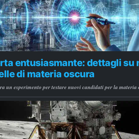
ta entusiasmante: dettagli su
elle di materia oscura
 un esperimento per testare nuovi candidati per la materia 