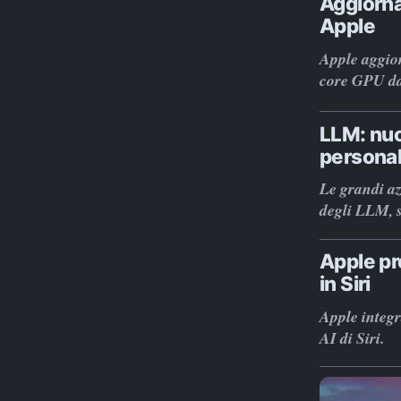
Aggiorna
Apple
Apple aggior
core GPU da
LLM: nuov
personal
Le grandi az
degli LLM, s
Apple pro
in Siri
Apple integr
AI di Siri.