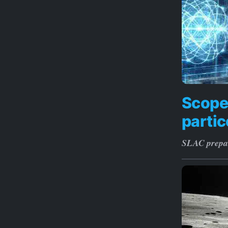
Scoper
partic
SLAC prepara