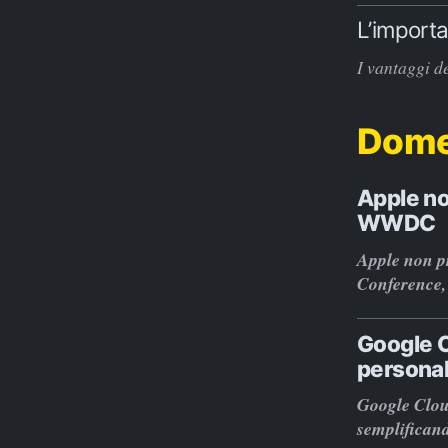
L’importa
I vantaggi de
Dome
Apple n
WWDC
Apple non p
Conference, 
Google C
personal
Google Cloud
semplificand