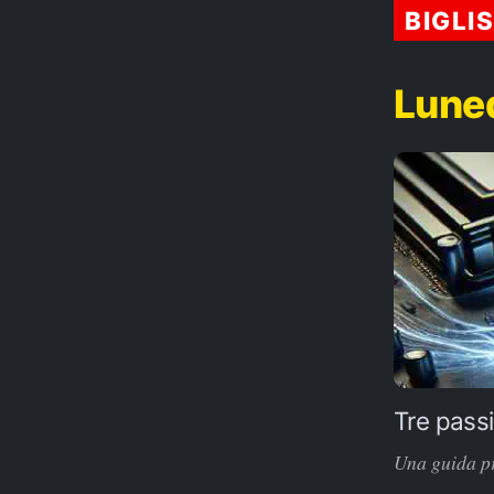
BIGLI
Luned
Tre passi
Una guida pr