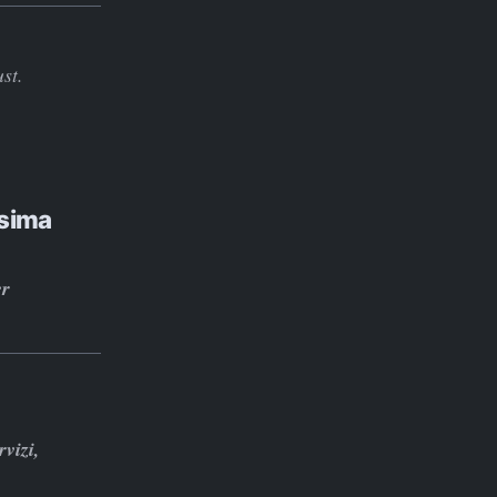
st.
ssima
er
vizi,