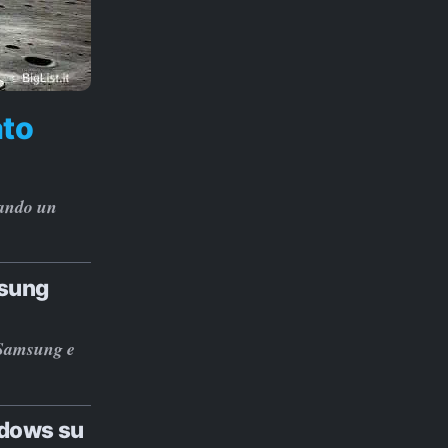
ato
tando un
msung
 Samsung e
ndows su