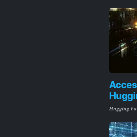
Access
Huggi
Hugging Fac