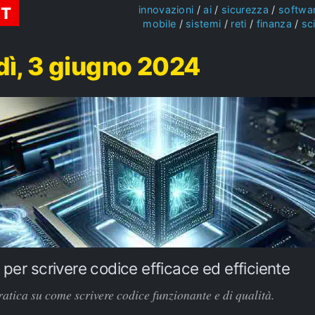
ST
innovazioni
ai
sicurezza
softwa
mobile
sistemi
reti
finanza
sc
ì, 3 giugno 2024
 per scrivere codice efficace ed efficiente
atica su come scrivere codice funzionante e di qualità.