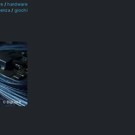
re
hardware
ienza
giochi