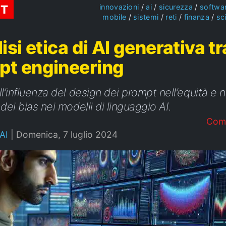
ST
innovazioni
ai
sicurezza
softwa
mobile
sistemi
reti
finanza
sc
lisi etica di AI generativa t
pt engineering
l’influenza del design dei prompt nell’equità e n
dei bias nei modelli di linguaggio AI.
Com
AI
|
Domenica, 7 luglio 2024