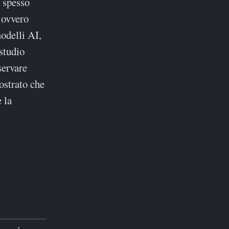
, spesso
, ovvero
modelli AI,
studio
servare
ostrato che
 la