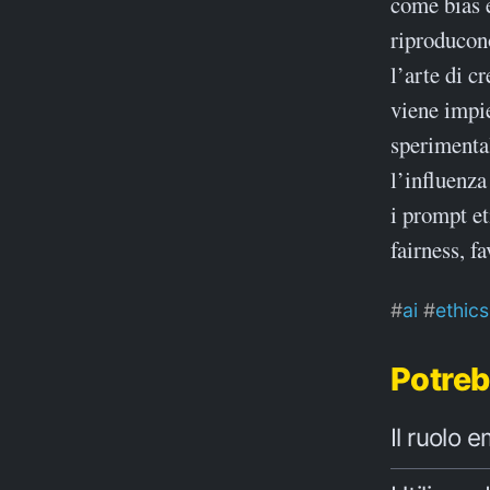
come bias e
riproducono
l’arte di c
viene impie
sperimental
l’influenza
i prompt et
fairness, f
ai
ethics
Potreb
Il ruolo 