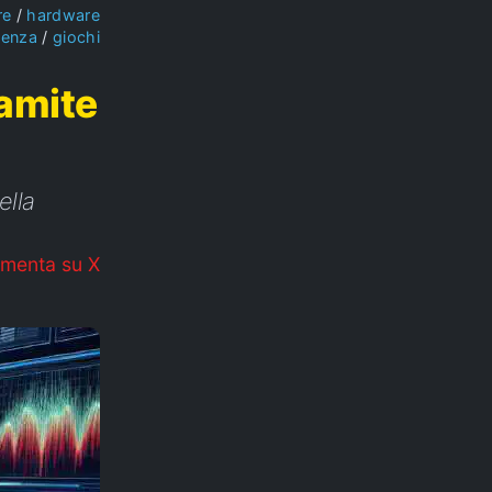
re
hardware
ienza
giochi
ramite
ella
menta su X