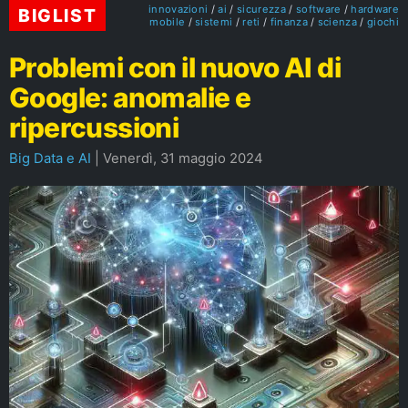
innovazioni
ai
sicurezza
software
hardware
BIGLIST
mobile
sistemi
reti
finanza
scienza
giochi
Problemi con il nuovo AI di
Google: anomalie e
ripercussioni
Big Data e AI
|
Venerdì, 31 maggio 2024