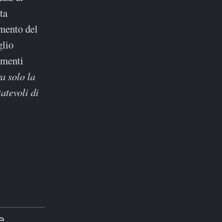
ta
emento del
glio
imenti
a solo la
atevoli di
e