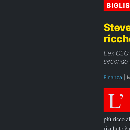
BIGLI
Steve
ricc
L’ex CEO 
secondo l
Finanza
|
M
L’
più ricco a
risultato è