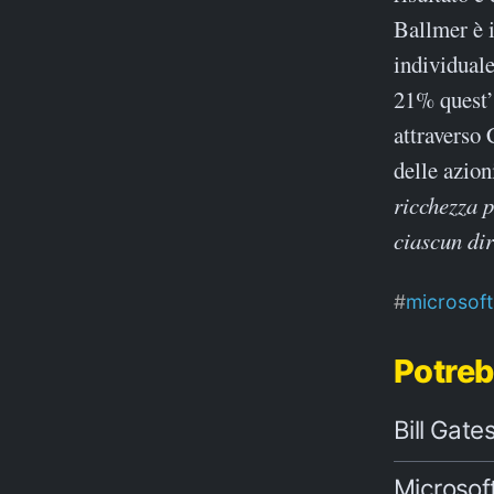
Ballmer è i
individuale
21% quest’a
attraverso 
delle azio
ricchezza p
ciascun dir
microsoft
Potreb
Bill Gate
Microsof