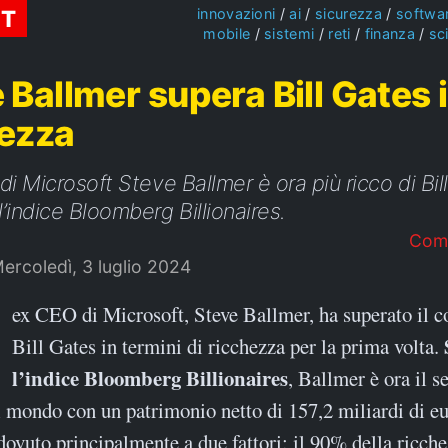
ST
innovazioni
ai
sicurezza
softwa
mobile
sistemi
reti
finanza
sc
 Ballmer supera Bill Gates 
hezza
di Microsoft Steve Ballmer è ora più ricco di Bil
’indice Bloomberg Billionaires.
Com
ercoledì, 3 luglio 2024
ex CEO di Microsoft, Steve Ballmer, ha superato il c
Bill Gates in termini di ricchezza per la prima volta.
l’indice Bloomberg Billionaires
, Ballmer è ora il 
l mondo con un patrimonio netto di 157,2 miliardi di e
 dovuto principalmente a due fattori: il 90% della ricche