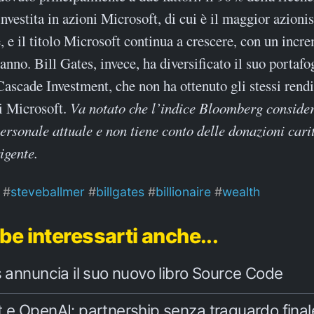
nvestita in azioni Microsoft, di cui è il maggior azionis
, e il titolo Microsoft continua a crescere, con un incr
nno. Bill Gates, invece, ha diversificato il suo portafo
Cascade Investment, che non ha ottenuto gli stessi rend
ni Microsoft.
Va notato che l’indice Bloomberg consider
ersonale attuale e non tiene conto delle donazioni carit
igente.
steveballmer
billgates
billionaire
wealth
be interessarti anche...
s annuncia il suo nuovo libro Source Code
t e OpenAI: partnership senza traguardo final