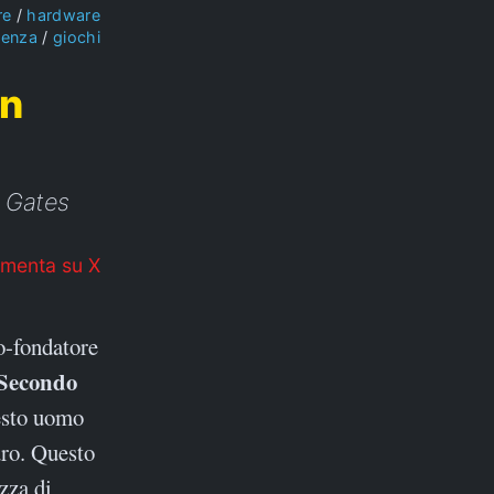
re
hardware
ienza
giochi
in
l Gates
menta su X
o-fondatore
Secondo
sesto uomo
uro. Questo
zza di