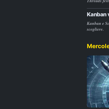
Threads fest
Kanban v
Kanban e Sc
scegliere.
Mercole