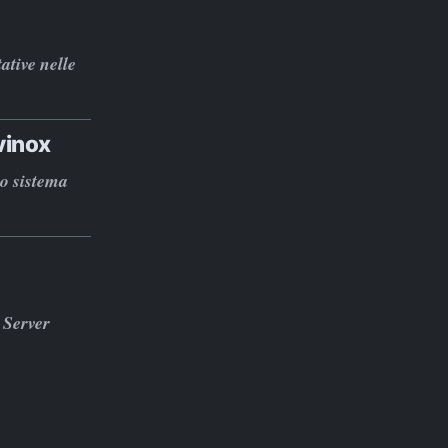
ative nelle
vinox
vo sistema
 Server