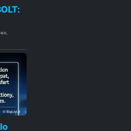
BOLT:
nux,
lo