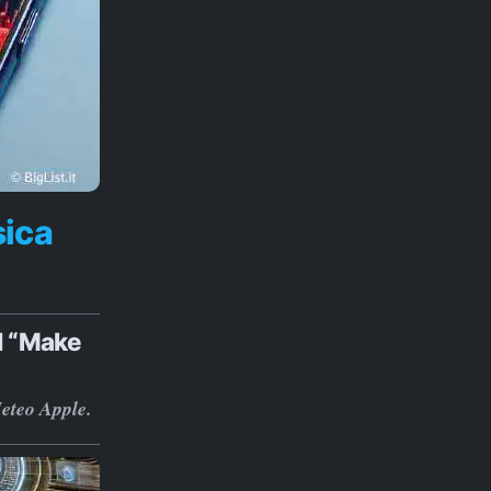
sica
I “Make
Meteo Apple.