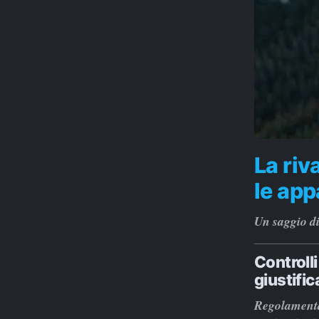
La riv
le ap
Un saggio di
Controlli
giustific
Regolamentaz