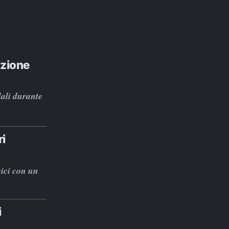
uzione
dali durante
ri
gici con un
i