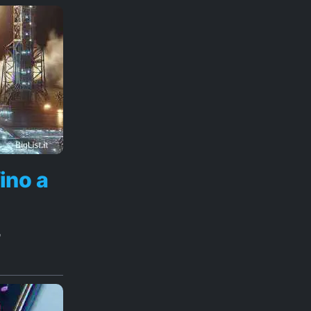
ino a
o