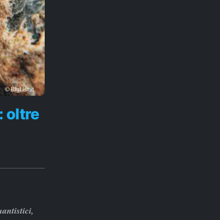
 oltre
antistici,