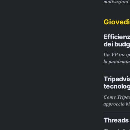
motivazioni 
Giovedì
Efficienz
dei budg
Un VP inespe
la pandemia
Tripadvis
tecnolog
Come Tripadv
approccio bil
Threads r