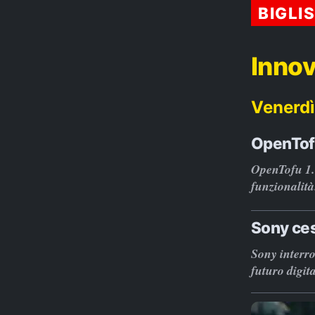
BIGLI
Innov
Venerdì
OpenTofu
OpenTofu 1.7
funzionalità
Sony ces
Sony interro
futuro digita