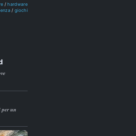
re
hardware
ienza
giochi
d
ove
i per un