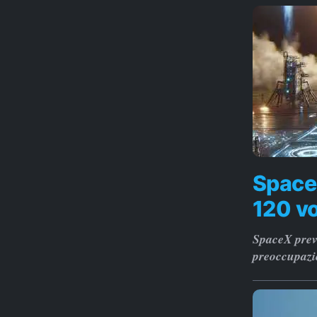
Spacex
120 vo
SpaceX preve
preoccupazi