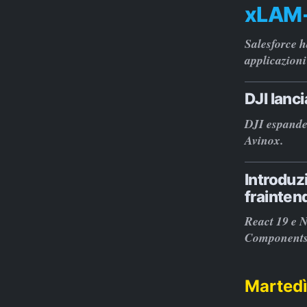
xLAM
Salesforce 
applicazioni
DJI lanc
DJI espande 
Avinox.
Introduz
frainten
React 19 e N
Components
Martedì