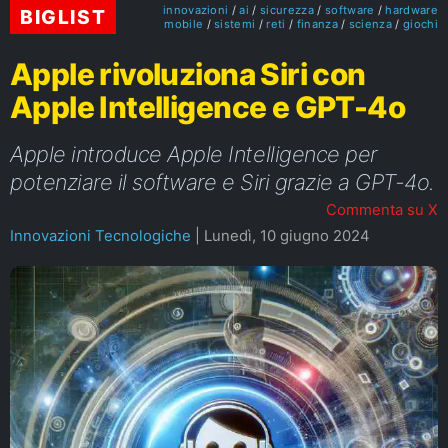
innovazioni
ai
sicurezza
software
hardware
BIGLIST
mobile
sistemi
reti
finanza
scienza
giochi
Apple rivoluziona Siri con
Apple Intelligence e GPT-4o
Apple introduce Apple Intelligence per
potenziare il software e Siri grazie a GPT-4o.
Commenta su X
Innovazioni Tecnologiche
|
Lunedì, 10 giugno 2024