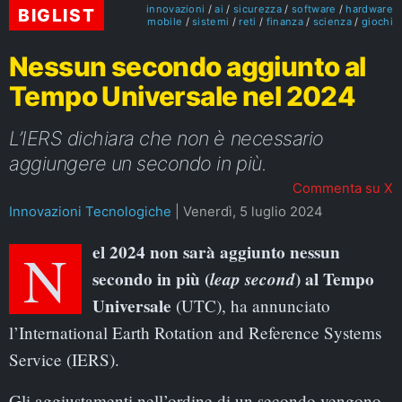
innovazioni
ai
sicurezza
software
hardware
BIGLIST
mobile
sistemi
reti
finanza
scienza
giochi
Nessun secondo aggiunto al
Tempo Universale nel 2024
L’IERS dichiara che non è necessario
aggiungere un secondo in più.
Commenta su X
Innovazioni Tecnologiche
|
Venerdì, 5 luglio 2024
Nel 2024 non sarà aggiunto nessun
secondo in più (
leap second
) al Tempo
Universale
(UTC), ha annunciato
l’International Earth Rotation and Reference Systems
Service (IERS).
Gli aggiustamenti nell’ordine di un secondo vengono