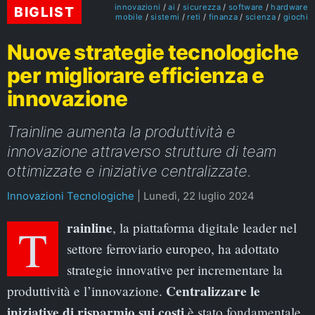
innovazioni
ai
sicurezza
software
hardware
BIGLIST
mobile
sistemi
reti
finanza
scienza
giochi
Nuove strategie tecnologiche
per migliorare efficienza e
innovazione
Trainline aumenta la produttività e
innovazione attraverso strutture di team
ottimizzate e iniziative centralizzate.
Innovazioni Tecnologiche
|
Lunedì, 22 luglio 2024
Trainline
, la piattaforma digitale leader nel
settore ferroviario europeo, ha adottato
strategie innovative per incrementare la
Centralizzare le
produttività e l’innovazione.
iniziative di risparmio sui costi
è stato fondamentale