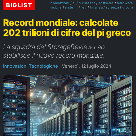
innovazioni
ai
sicurezza
software
hardware
BIGLIST
mobile
sistemi
reti
finanza
scienza
giochi
Record mondiale: calcolate
202 trilioni di cifre del pi greco
La squadra del StorageReview Lab
stabilisce il nuovo record mondiale.
Innovazioni Tecnologiche
|
Venerdì, 12 luglio 2024