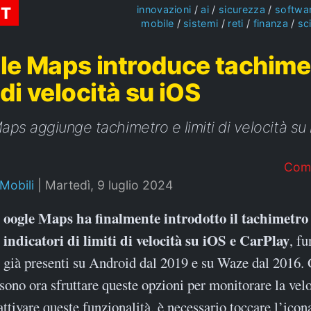
ST
innovazioni
ai
sicurezza
softwa
mobile
sistemi
reti
finanza
sc
e Maps introduce tachime
i di velocità su iOS
ps aggiunge tachimetro e limiti di velocità su
Com
 Mobili
|
Martedì, 9 luglio 2024
indicatori di limiti di velocità su iOS e CarPlay
, fu
già presenti su Android dal 2019 e su Waze dal 2016. 
ono ora sfruttare queste opzioni per monitorare la velo
attivare queste funzionalità, è necessario toccare l’icon