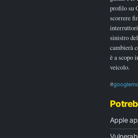
profilo su
scorrere fi
interruttor
sinistro de
cambierà co
è a scopo i
veicolo.
googlem
Potreb
Apple ap
Vulnerab