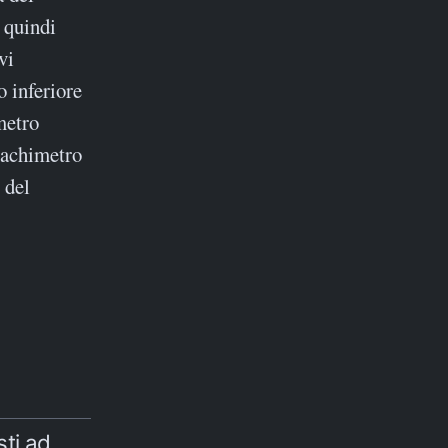
, quindi
vi
o inferiore
imetro
 tachimetro
 del
ti ad