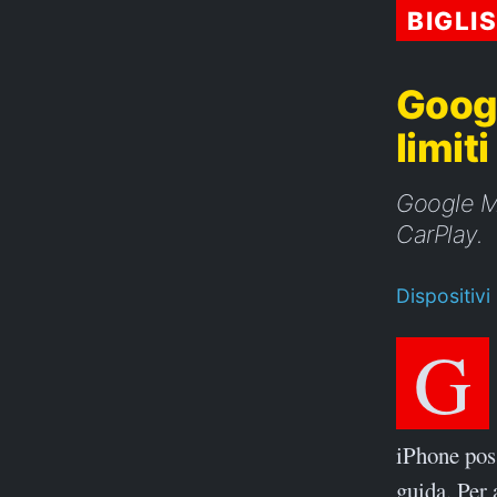
BIGLI
Googl
limit
Google Ma
CarPlay.
Dispositivi
Google Maps ha finalmente introdotto il tachimetro e gli
iPhone poss
guida. Per 