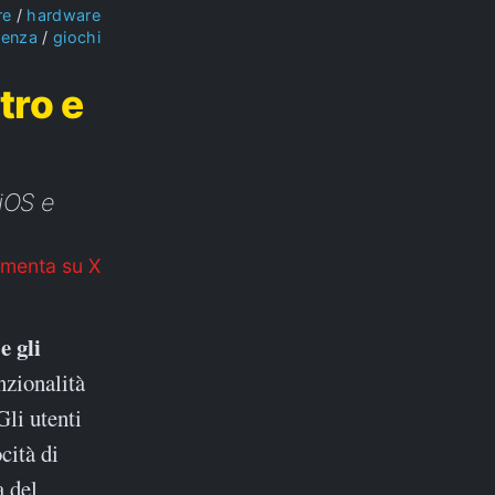
re
hardware
ienza
giochi
tro e
 iOS e
menta su X
nzionalità
Gli utenti
cità di
a del