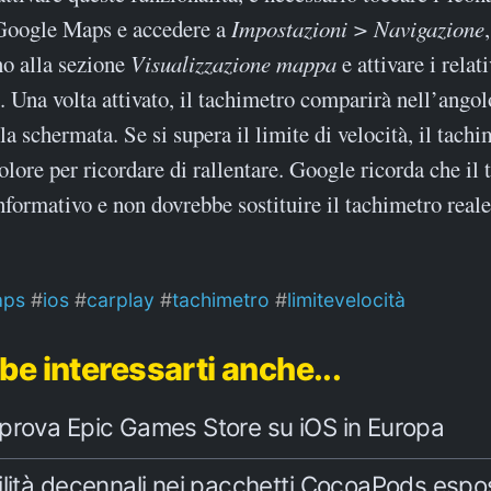
 Google Maps e accedere a
Impostazioni > Navigazione
no alla sezione
Visualizzazione mappa
e attivare i relati
i. Una volta attivato, il tachimetro comparirà nell’angol
lla schermata. Se si supera il limite di velocità, il tach
lore per ricordare di rallentare. Google ricorda che il
nformativo e non dovrebbe sostituire il tachimetro reale
aps
ios
carplay
tachimetro
limitevelocità
be interessarti anche...
prova Epic Games Store su iOS in Europa
ilità decennali nei pacchetti CocoaPods espos