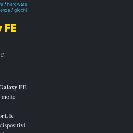
re
hardware
ienza
giochi
y FE
he
 Galaxy FE
e molte
ri, le
dispositivi