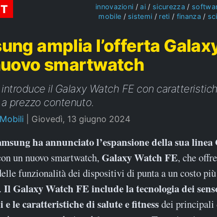
ST
innovazioni
ai
sicurezza
softwa
mobile
sistemi
reti
finanza
sc
ng amplia l’offerta Galax
nuovo smartwatch
ntroduce il Galaxy Watch FE con caratteristic
 a prezzo contenuto.
 Mobili
|
Giovedì, 13 giugno 2024
Samsung ha annunciato l’espansione della sua linea
Galaxy Watch FE
con un nuovo smartwatch,
, che offr
delle funzionalità dei dispositivi di punta a un costo più
Il Galaxy Watch FE include la tecnologia dei senso
.
 e le caratteristiche di salute e fitness
dei principali 