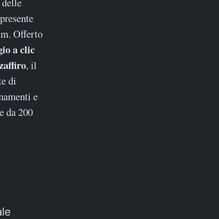
 delle
 presente
mm. Offerto
io a clic
zaffiro
, il
te di
enamenti e
re da 200
ale