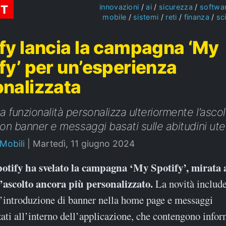
ST
innovazioni
ai
sicurezza
softwa
mobile
sistemi
reti
finanza
sc
fy lancia la campagna ‘My
fy’ per un’esperienza
nalizzata
 funzionalità personalizza ulteriormente l’ascol
con banner e messaggi basati sulle abitudini ute
 Mobili
|
Martedì, 11 giugno 2024
l’ascolto ancora più personalizzato.
La novità includ
l’introduzione di banner nella home page e messaggi
ati all’interno dell’applicazione, che contengono info