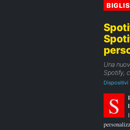
BIGLI
Spoti
Spoti
perso
Una nuova
Spotify, 
Dispositivi
Spotify ha svelato la campagna ‘My Spotify’, mirata a rendere
personalizz