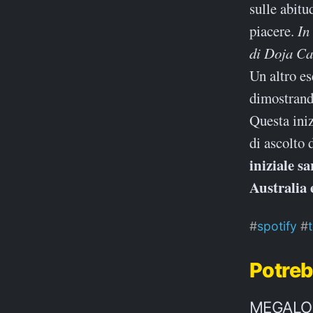
sulle abitu
piacere.
In
di Doja Cat
Un altro e
dimostrand
Questa iniz
di ascolto 
iniziale s
Australia
spotify
Potreb
MEGALODO