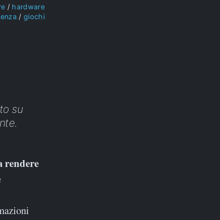
re
hardware
ienza
giochi
to su
nte.
e
rmazioni