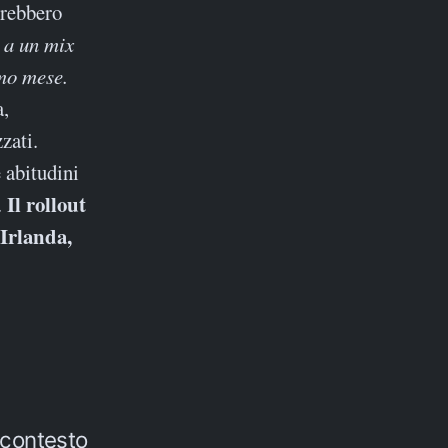
trebbero
 a un mix
imo mese.
a,
zati.
e abitudini
Il rollout
.
 Irlanda,
 contesto