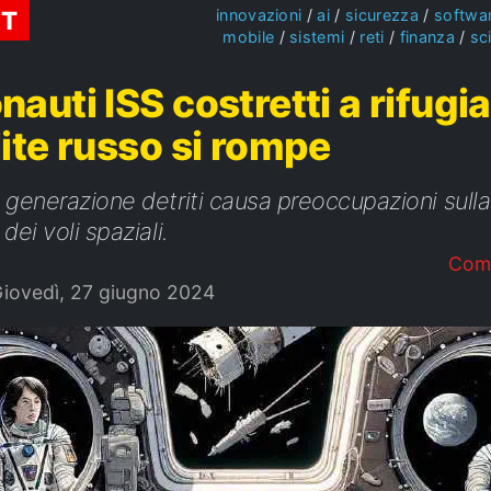
ST
innovazioni
ai
sicurezza
softwa
mobile
sistemi
reti
finanza
sc
nauti ISS costretti a rifugia
lite russo si rompe
 generazione detriti causa preoccupazioni sulla
dei voli spaziali.
Com
iovedì, 27 giugno 2024