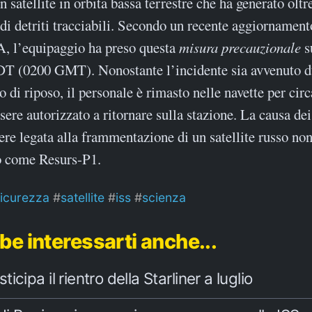
un satellite in orbita bassa terrestre che ha generato oltr
i detriti tracciabili. Secondo un recente aggiornament
, l’equipaggio ha preso questa
misura precauzionale
s
DT (0200 GMT). Nonostante l’incidente sia avvenuto du
o di riposo, il personale è rimasto nelle navette per cir
sere autorizzato a ritornare sulla stazione. La causa dei 
re legata alla frammentazione di un satellite russo non
to come Resurs-P1.
icurezza
satellite
iss
scienza
be interessarti anche...
cipa il rientro della Starliner a luglio