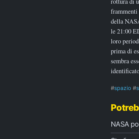
rottura di 
frammenti d
della NASA
le 21:00 E
loro period
prima di es
sembra esse
identifica
spazio
s
Potreb
NASA posti