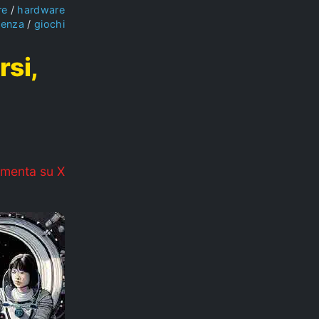
re
hardware
ienza
giochi
rsi,
menta su X