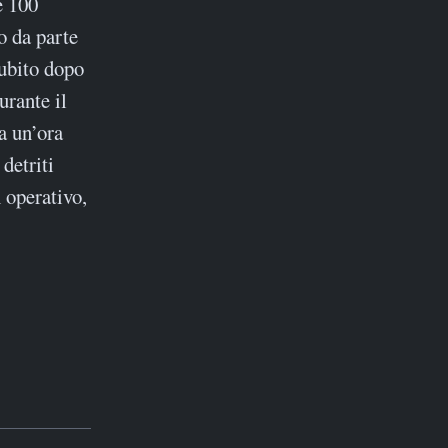
e 100
o da parte
ubito dopo
rante il
ca un’ora
detriti
 operativo,