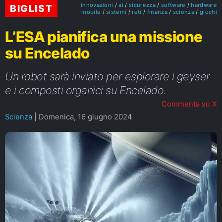
innovazioni
ai
sicurezza
software
hardware
BIGLIST
mobile
sistemi
reti
finanza
scienza
giochi
L’ESA pianifica una missione
su Encelado
Un robot sarà inviato per esplorare i geyser
e i composti organici su Encelado.
Commenta su X
Scienza
|
Domenica, 16 giugno 2024