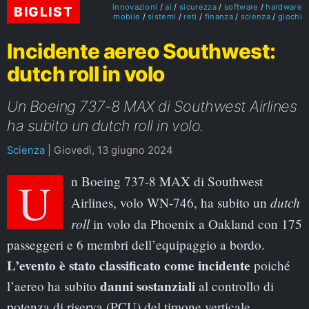
innovazioni
ai
sicurezza
software
hardware
BIGLIST
mobile
sistemi
reti
finanza
scienza
giochi
Incidente aereo Southwest:
dutch roll in volo
Un Boeing 737-8 MAX di Southwest Airlines
ha subito un dutch roll in volo.
Scienza
|
Giovedì, 13 giugno 2024
Un Boeing 737-8 MAX di Southwest
dutch
Airlines, volo WN-746, ha subito un
roll
in volo da Phoenix a Oakland con 175
passeggeri e 6 membri dell’equipaggio a bordo.
L’evento è stato classificato come incidente
poiché
danni sostanziali
l’aereo ha subito
al controllo di
potenza di riserva (PCU) del timone verticale.