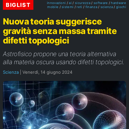
innovazioni
ai
sicurezza
software
hardware
BIGLIST
mobile
sistemi
reti
finanza
scienza
giochi
Nuova teoria suggerisce
gravità senza massa tramite
difetti topologici
Astrofisico propone una teoria alternativa
alla materia oscura usando difetti topologici.
Scienza
|
Venerdì, 14 giugno 2024