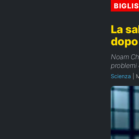
BIGLI
La s
dopo
Noam Chom
problemi 
Scienza
|
M