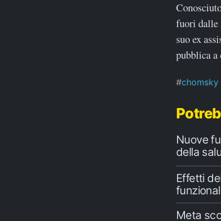
Conosciuto
fuori dalle
suo ex assi
pubblica a 
chomsky
Potreb
Nuove fun
della sal
Effetti d
funzional
Meta sco