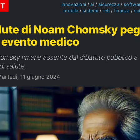
ST
innovazioni
ai
sicurezza
softwa
mobile
sistemi
reti
finanza
sc
alute di Noam Chomsky peg
 evento medico
sky rimane assente dal dibattito pubblico a 
di salute.
artedì, 11 giugno 2024