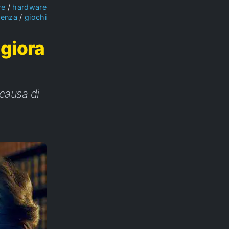
re
hardware
ienza
giochi
giora
causa di