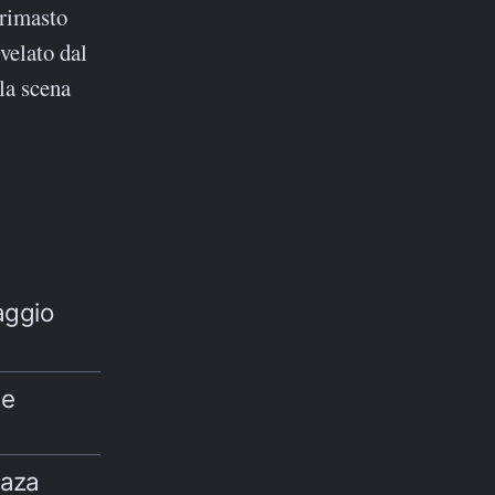
 rimasto
velato dal
lla scena
aggio
 e
Gaza