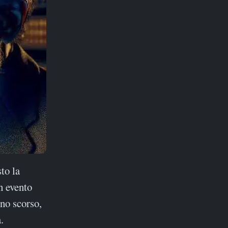
sto la
n evento
nno scorso,
.