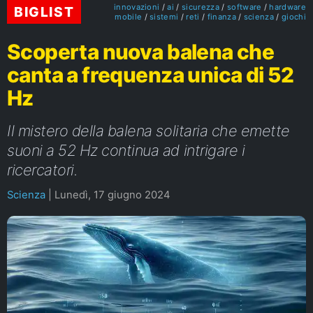
innovazioni
ai
sicurezza
software
hardware
BIGLIST
mobile
sistemi
reti
finanza
scienza
giochi
Scoperta nuova balena che
canta a frequenza unica di 52
Hz
Il mistero della balena solitaria che emette
suoni a 52 Hz continua ad intrigare i
ricercatori.
Scienza
|
Lunedì, 17 giugno 2024