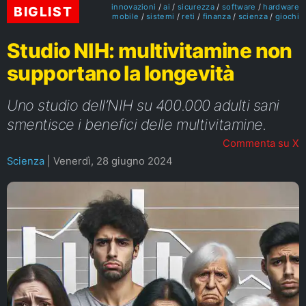
innovazioni
ai
sicurezza
software
hardware
BIGLIST
mobile
sistemi
reti
finanza
scienza
giochi
Studio NIH: multivitamine non
supportano la longevità
Uno studio dell’NIH su 400.000 adulti sani
smentisce i benefici delle multivitamine.
Commenta su X
Scienza
|
Venerdì, 28 giugno 2024