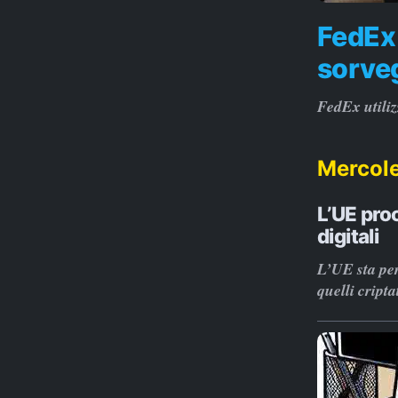
FedEx 
sorveg
FedEx utiliz
Mercole
L’UE pro
digitali
L’UE sta per
quelli criptat