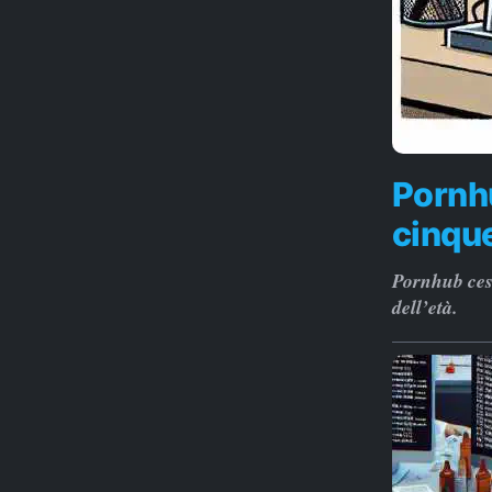
Pornhu
cinque
Pornhub cess
dell’età.