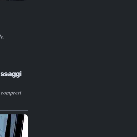
le.
essaggi
, compresi