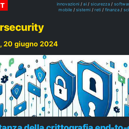
ST
innovazioni
ai
sicurezza
softwa
mobile
sistemi
reti
finanza
sc
rsecurity
, 20 giugno 2024
anza della crittografia end-to