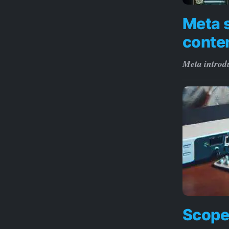
Meta s
conten
Meta introdu
Scoper