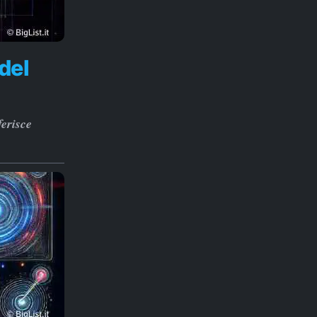
del
ferisce