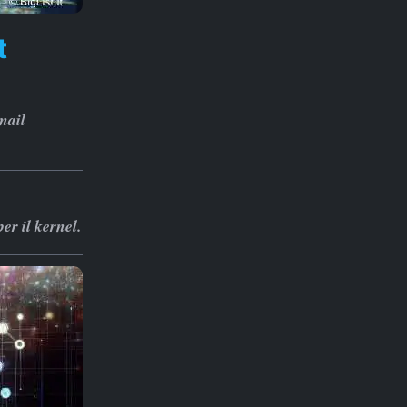
t
mail
r il kernel.