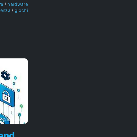
re
hardware
ienza
giochi
-end