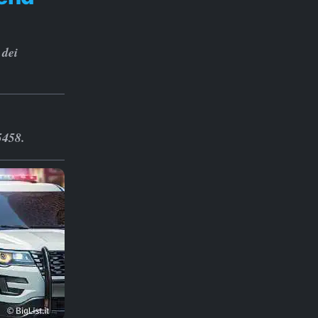
 dei
5458.