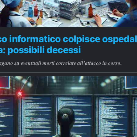
o informatico colpisce ospedali
: possibili decessi
dagano su eventuali morti correlate all’attacco in corso.