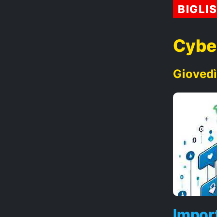
BIGLI
Cybe
Giovedì
Import