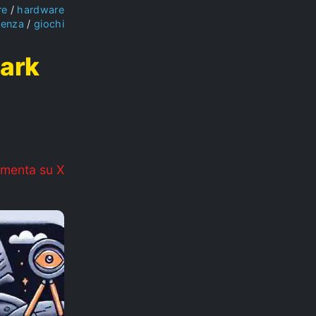
re
hardware
ienza
giochi
dark
menta su X