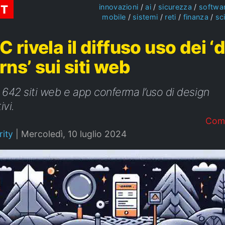
ST
innovazioni
ai
sicurezza
softwa
mobile
sistemi
reti
finanza
sc
C rivela il diffuso uso dei ‘
rns’ sui siti web
 642 siti web e app conferma l’uso di design
ivi.
Com
ity
|
Mercoledì, 10 luglio 2024