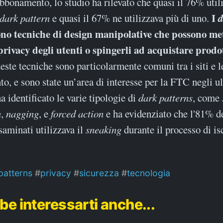
abbonamento, lo studio ha rilevato che quasi il 76% util
I
d
dark pattern
e quasi il 67% ne utilizzava più di uno.
no tecniche di design manipolative che possono met
 privacy degli utenti o spingerli ad acquistare prodot
ste tecniche sono particolarmente comuni tra i siti e l
, e sono state un’area di interesse per la FTC negli ul
a identificato le varie tipologie di
dark patterns
, come
n
,
nagging
, e
forced action
e ha evidenziato che l'81% dei
saminati utilizzava il
sneaking
durante il processo di is
patterns
privacy
sicurezza
tecnologia
be interessarti anche...