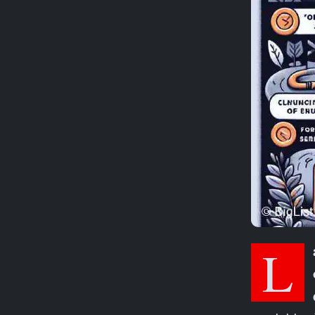
La FTC, insieme a due reti internazionali per la protezione dei