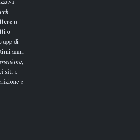
izzava
ark
tere a
ti o
e app di
timi anni.
sneaking
,
 siti e
crizione e