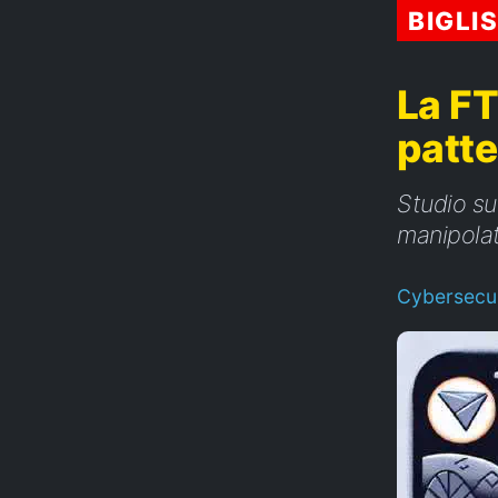
BIGLI
La FT
patte
Studio su
manipolat
Cybersecur