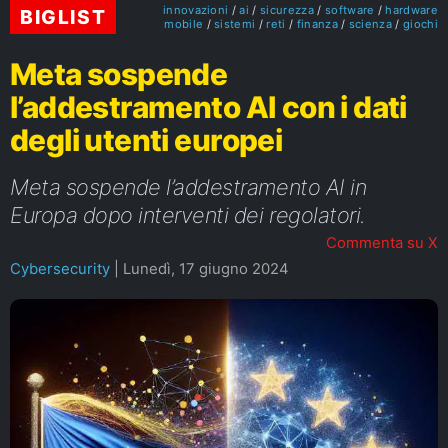
innovazioni
ai
sicurezza
software
hardware
BIGLIST
mobile
sistemi
reti
finanza
scienza
giochi
Meta sospende
l’addestramento AI con i dati
degli utenti europei
Meta sospende l’addestramento AI in
Europa dopo interventi dei regolatori.
Commenta su X
Cybersecurity
|
Lunedì, 17 giugno 2024