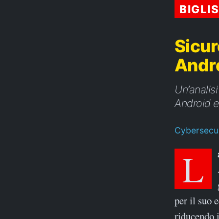
BIGLI
Sicur
Andro
Un’analis
Android e
Cybersecur
per il suo 
riducendo i