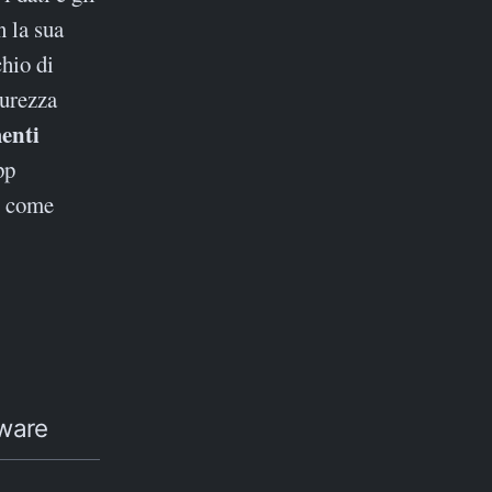
n la sua
hio di
curezza
menti
pp
i come
lware