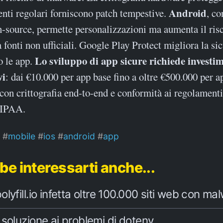
Android
nti regolari forniscono patch tempestive.
, co
n-source, permette personalizzazioni ma aumenta il risc
fonti non ufficiali. Google Play Protect migliora la si
Lo sviluppo di app sicure richiede investi
o le app.
vi
: dai €10.000 per app base fino a oltre €500.000 per a
con crittografia end-to-end e conformità ai regolament
IPAA.
mobile
ios
android
app
be interessarti anche...
lyfill.io infetta oltre 100.000 siti web con ma
soluzione ai problemi di dotenv