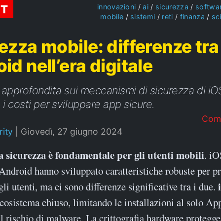
ST
innovazioni
ai
sicurezza
softwa
mobile
sistemi
reti
finanza
sc
ezza mobile: differenze tra
id nell’era digitale
i approfondita sui meccanismi di sicurezza di iO
 i costi per sviluppare app sicure.
Com
ity
|
Giovedì, 27 giugno 2024
La sicurezza è fondamentale per gli utenti mobili
. iO
Android hanno sviluppato caratteristiche robuste per p
gli utenti, ma ci sono differenze significative tra i due.
ecosistema chiuso, limitando le installazioni al solo Ap
l rischio di malware. La crittografia hardware protegge i