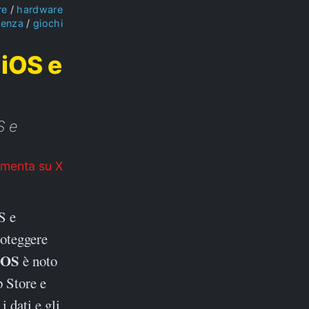
re
hardware
ienza
giochi
 iOS e
S e
menta su X
S e
roteggere
iOS
è noto
p Store e
 dati e gli