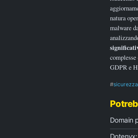
aggiorname
natura ope
malware da 
analizzand
significati
complesse 
GDPR e H
sicurezza
Potreb
Domain po
Dotenvx: 