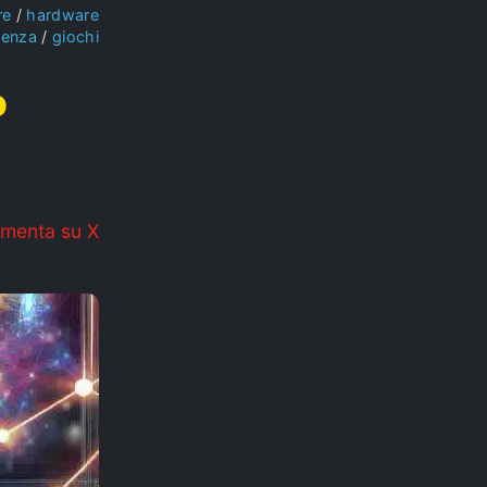
re
hardware
ienza
giochi
o
menta su X