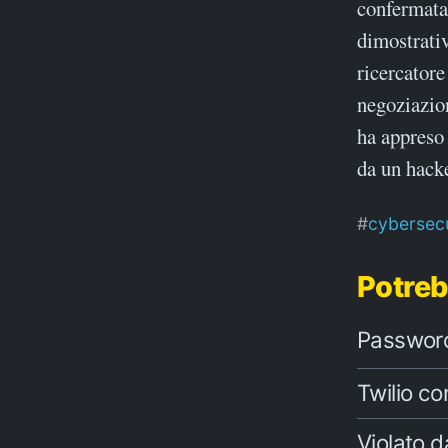
confermata
dimostrativ
ricercatore
negoziazio
ha appreso 
da un hack
cybersecu
Potreb
Password 
Twilio co
Violato d