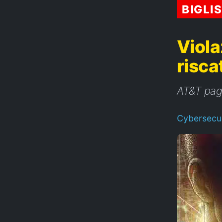
BIGLI
Viola
risca
AT&T paga
Cybersecur