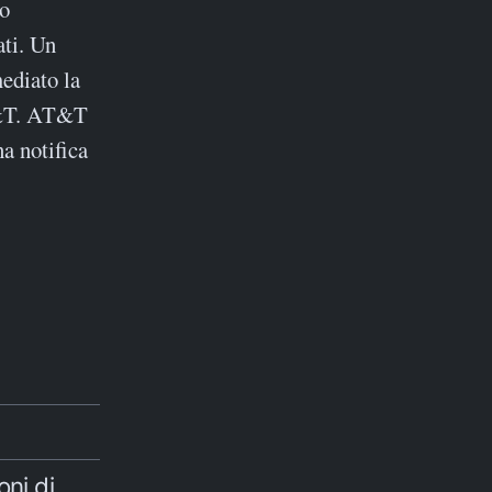
eo
ati. Un
ediato la
AT&T. AT&T
a notifica
ni di