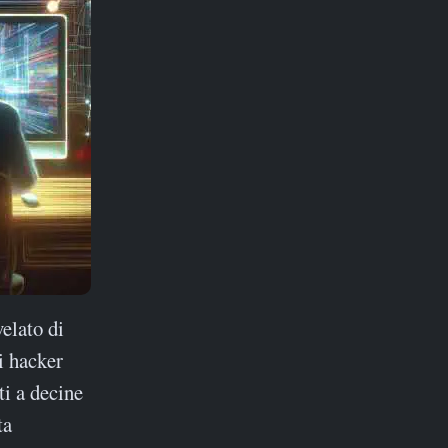
elato di
i hacker
ti a decine
ta