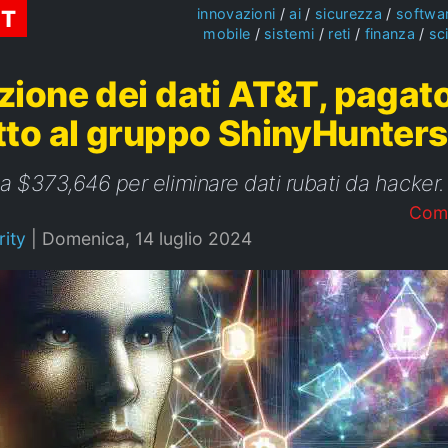
ST
innovazioni
ai
sicurezza
softwa
mobile
sistemi
reti
finanza
sc
zione dei dati AT&T, pagat
tto al gruppo ShinyHunters
 $373,646 per eliminare dati rubati da hacker.
Com
ity
|
Domenica, 14 luglio 2024