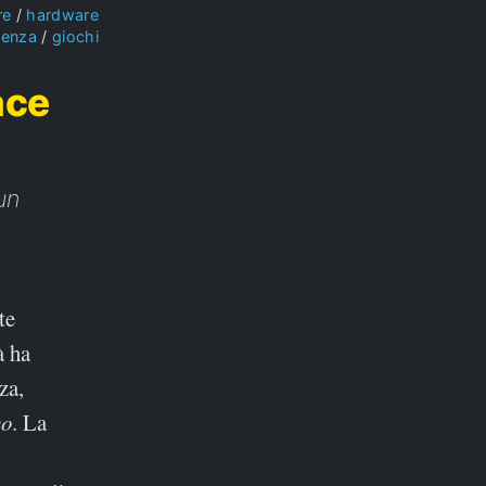
re
hardware
ienza
giochi
ace
un
te
à ha
za,
so
. La