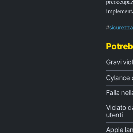
preoccupazi
implementan
sicurezza
Potreb
Gravi vio
Cylance 
Falla nel
Violato d
utenti
Apple lan