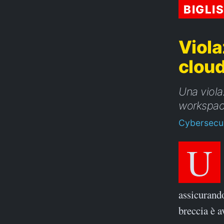
BIGLI
Viola
clou
Una viola
workspac
Cybersecur
assicurando
breccia è a