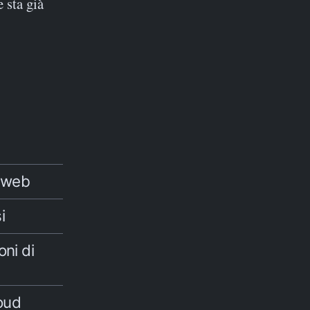
 sta già
k web
i
ni di
loud