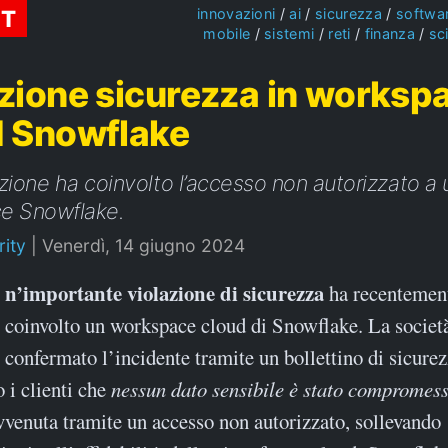
ST
innovazioni
ai
sicurezza
softwa
mobile
sistemi
reti
finanza
sc
zione sicurezza in worksp
d Snowflake
zione ha coinvolto l’accesso non autorizzato a 
e Snowflake.
ity
|
Venerdì, 14 giugno 2024
Un’importante violazione di sicurezza
ha recentemen
coinvolto un workspace cloud di Snowflake. La societ
confermato l’incidente tramite un bollettino di sicurez
 i clienti che
nessun dato sensibile è stato compromes
vvenuta tramite un accesso non autorizzato, sollevando