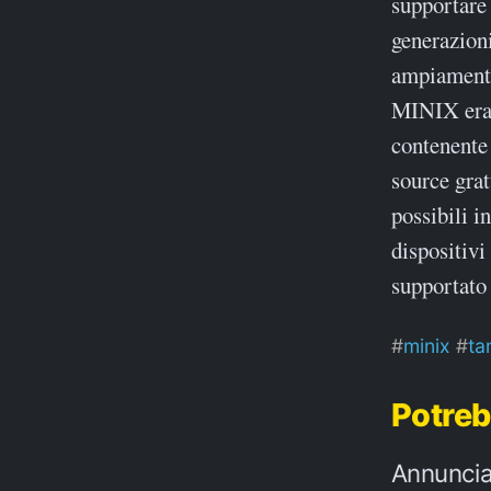
supportare 
generazioni
ampiamente
MINIX era 
contenente 
source gra
possibili i
dispositivi
supportato
minix
ta
Potreb
Annunciat