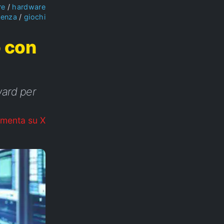
re
hardware
ienza
giochi
 con
ard per
menta su X