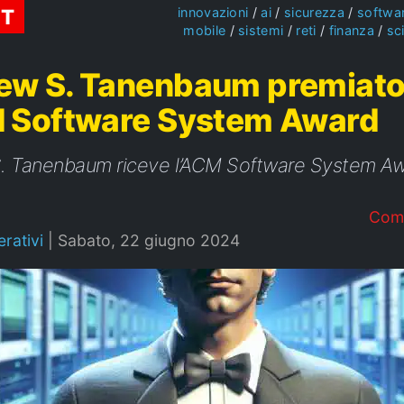
ST
innovazioni
ai
sicurezza
softwa
mobile
sistemi
reti
finanza
sc
ew S. Tanenbaum premiato
M Software System Award
. Tanenbaum riceve l’ACM Software System Aw
Com
rativi
|
Sabato, 22 giugno 2024