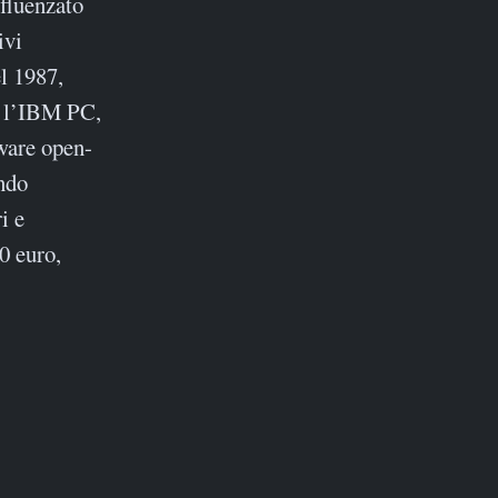
nfluenzato
ivi
l 1987,
r l’IBM PC,
tware open-
ndo
i e
0 euro,