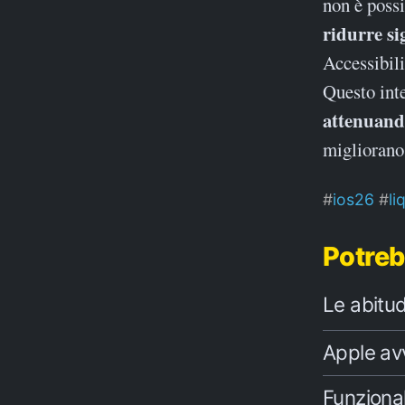
non è possi
ridurre si
Accessibili
Questo inte
attenuando
migliorano 
ios26
li
Potreb
Le abitud
Apple av
Funzional