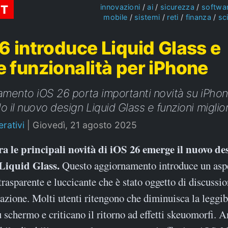
ST
innovazioni
ai
sicurezza
softwa
mobile
sistemi
reti
finanza
sc
6 introduce Liquid Glass e
 funzionalità per iPhone
amento iOS 26 porta importanti novità su iPho
o il nuovo design Liquid Glass e funzioni miglio
rativi
|
Giovedì, 21 agosto 2025
Liquid Glass.
Questo aggiornamento introduce un asp
trasparente e luccicante che è stato oggetto di discussio
azione. Molti utenti ritengono che diminuisca la leggibi
 schermo e criticano il ritorno ad effetti skeuomorfi. 