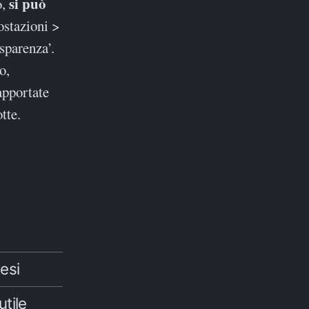
si può
6,
ostazioni >
sparenza’.
o,
apportate
tte.
esi
utile