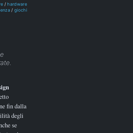
re
hardware
ienza
giochi
ne
rate.
etto
ne fin dalla
lità degli
Anche se