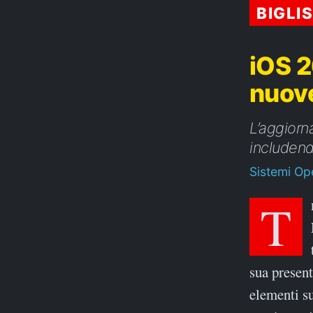
BIGLI
iOS 2
nuove
L’aggiorn
includend
Sistemi Ope
Tra le principali novità di iOS 26 emerge il nuovo design
sua present
elementi su