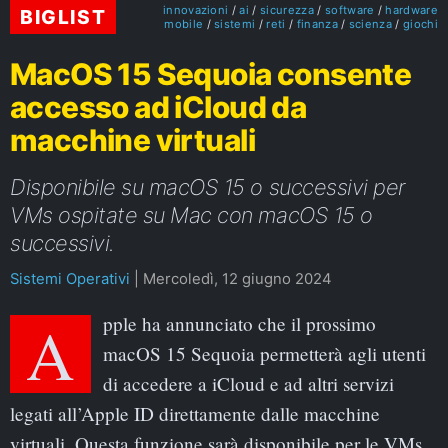
innovazioni
ai
sicurezza
software
hardware
BIGLIST
mobile
sistemi
reti
finanza
scienza
giochi
MacOS 15 Sequoia consente
accesso ad iCloud da
macchine virtuali
Disponibile su macOS 15 o successivi per
VMs ospitate su Mac con macOS 15 o
successivi.
Sistemi Operativi
|
Mercoledì, 12 giugno 2024
Apple ha annunciato che il prossimo
macOS 15 Sequoia permetterà agli utenti
di accedere a iCloud e ad altri servizi
legati all’Apple ID direttamente dalle macchine
virtuali. Questa funzione sarà disponibile per le VMs