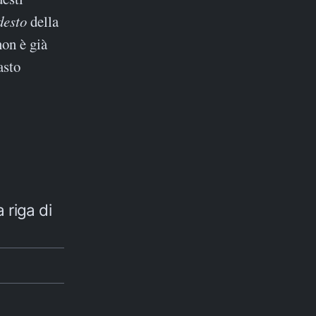
desto
della
non è già
asto
 riga di