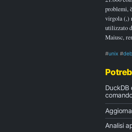
problemi, è
virgola (,)
utilizzato 
Maiusc, ren
unix
deb
Potreb
DuckDB c
comand
Aggiorna
Analisi a