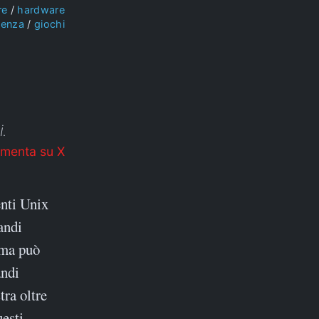
re
hardware
ienza
giochi
i.
menta su X
enti Unix
andi
ema può
andi
ra oltre
uesti