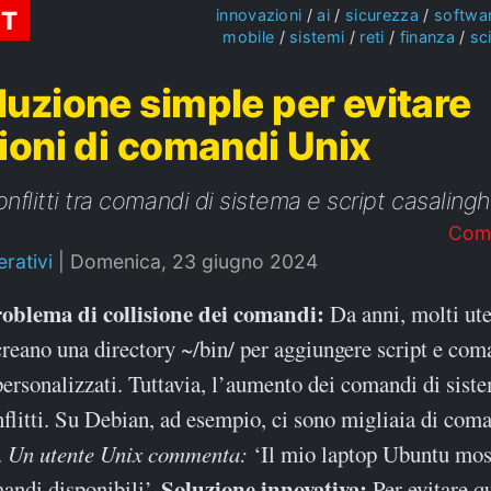
ST
innovazioni
ai
sicurezza
softwa
mobile
sistemi
reti
finanza
sc
luzione simple per evitare
sioni di comandi Unix
nflitti tra comandi di sistema e script casalingh
Com
rativi
|
Domenica, 23 giugno 2024
Problema di collisione dei comandi:
Da anni, molti ut
creano una directory ~/bin/ per aggiungere script e com
personalizzati. Tuttavia, l’aumento dei comandi di sist
flitti. Su Debian, ad esempio, ci sono migliaia di com
.
Un utente Unix commenta:
‘Il mio laptop Ubuntu most
Soluzione innovativa:
andi disponibili’.
Per evitare q