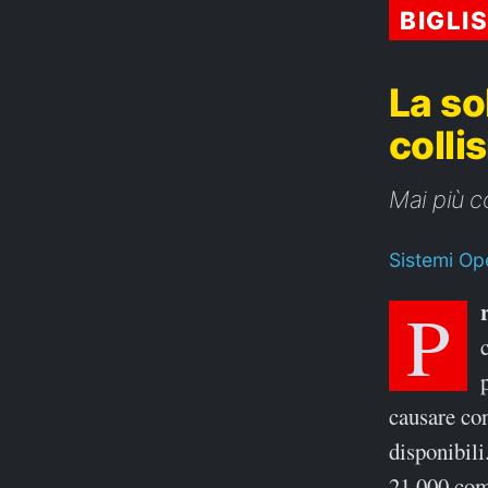
BIGLI
La so
colli
Mai più co
Sistemi Ope
causare con
disponibili
21.000 com