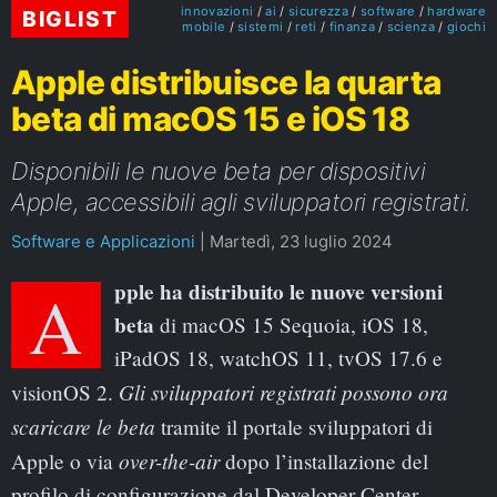
innovazioni
ai
sicurezza
software
hardware
BIGLIST
mobile
sistemi
reti
finanza
scienza
giochi
Apple distribuisce la quarta
beta di macOS 15 e iOS 18
Disponibili le nuove beta per dispositivi
Apple, accessibili agli sviluppatori registrati.
Software e Applicazioni
|
Martedì, 23 luglio 2024
Apple ha distribuito le nuove versioni
beta
di macOS 15 Sequoia, iOS 18,
iPadOS 18, watchOS 11, tvOS 17.6 e
Gli sviluppatori registrati possono ora
visionOS 2.
scaricare le beta
tramite il portale sviluppatori di
over-the-air
Apple o via
dopo l’installazione del
profilo di configurazione dal Developer Center.