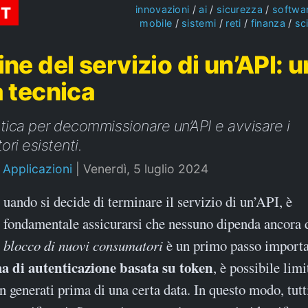
ST
innovazioni
ai
sicurezza
softwa
mobile
sistemi
reti
finanza
sc
ne del servizio di un’API: 
 tecnica
tica per decommissionare un’API e avvisare i
ri esistenti.
 Applicazioni
|
Venerdì, 5 luglio 2024
uando si decide di terminare il servizio di un’API, è
fondamentale assicurarsi che nessuno dipenda ancora 
blocco di nuovi consumatori
è un primo passo import
a di autenticazione basata su token
, è possibile limi
en generati prima di una certa data. In questo modo, tutt