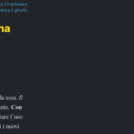
re
hardware
ienza
giochi
una
da essa.
Il
Con
ante.
tare l’uso
i i nuovi