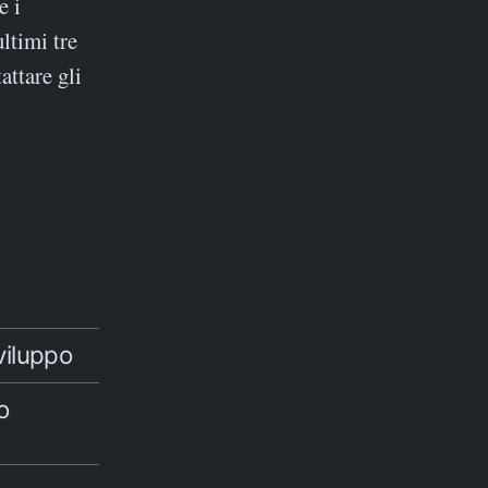
e i
ltimi tre
attare gli
viluppo
o