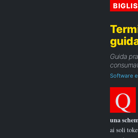
BIGLI
Termi
guida
Guida pra
consumato
Software e
Q
una schem
ai soli tok