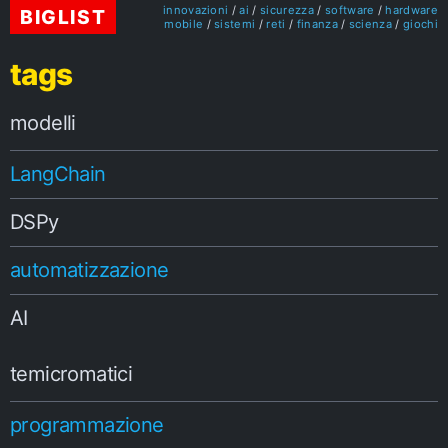
innovazioni
ai
sicurezza
software
hardware
BIGLIST
mobile
sistemi
reti
finanza
scienza
giochi
tags
modelli
LangChain
DSPy
automatizzazione
AI
temicromatici
programmazione