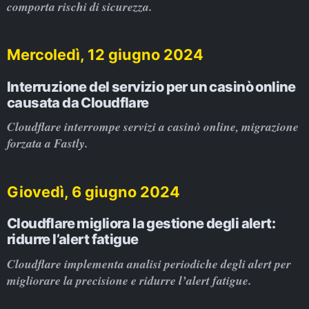
comporta rischi di sicurezza.
Mercoledì, 12 giugno 2024
Interruzione del servizio per un casinò online
causata da Cloudflare
Cloudflare interrompe servizi a casinò online, migrazione
forzata a Fastly.
Giovedì, 6 giugno 2024
Cloudflare migliora la gestione degli alert:
ridurre l’alert fatigue
Cloudflare implementa analisi periodiche degli alert per
migliorare la precisione e ridurre l’alert fatigue.