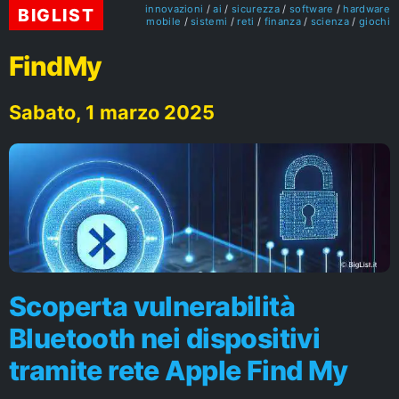
innovazioni
ai
sicurezza
software
hardware
BIGLIST
mobile
sistemi
reti
finanza
scienza
giochi
FindMy
Sabato, 1 marzo 2025
Scoperta vulnerabilità
Bluetooth nei dispositivi
tramite rete Apple Find My