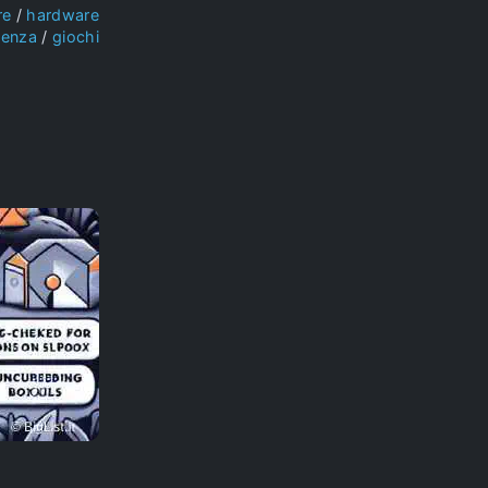
re
hardware
ienza
giochi