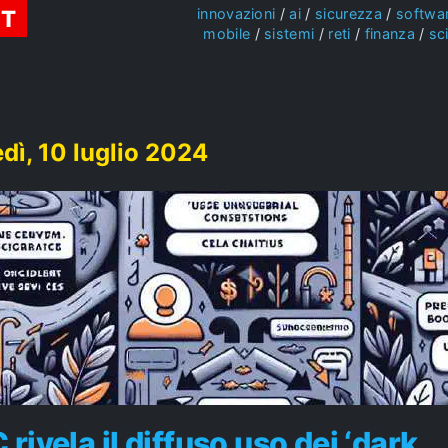
ST
innovazioni
ai
sicurezza
softwa
mobile
sistemi
reti
finanza
sc
dì, 10 luglio 2024
 rivela il diffuso uso dei ‘dark