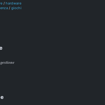
re
hardware
ienza
giochi
e
 gestione
 e