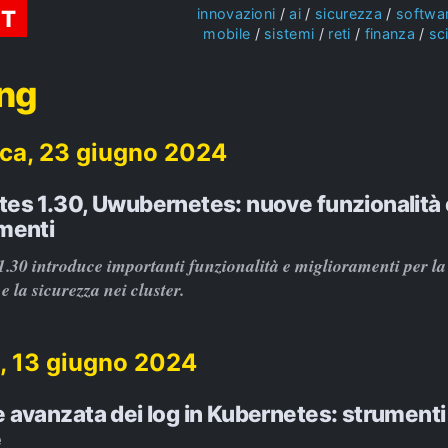
ST
innovazioni
ai
sicurezza
softwa
mobile
sistemi
reti
finanza
sc
ing
ca, 23 giugno 2024
es 1.30, Uwubernetes: nuove funzionalità 
menti
.30 introduce importanti funzionalità e miglioramenti per la
 e la sicurezza nei cluster.
, 13 giugno 2024
 avanzata dei log in Kubernetes: strumenti
e