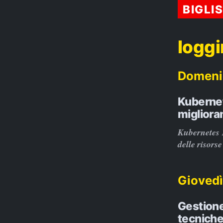
BIGLI
logg
Domeni
Kubernet
migliora
Kubernetes 1
delle risorse
Giovedì
Gestione
tecnich