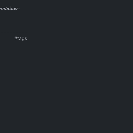
container-
#tags