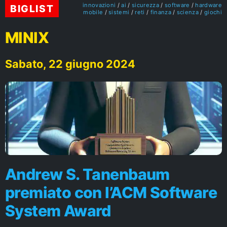
innovazioni
ai
sicurezza
software
hardware
BIGLIST
mobile
sistemi
reti
finanza
scienza
giochi
MINIX
Sabato, 22 giugno 2024
Andrew S. Tanenbaum
premiato con l’ACM Software
System Award