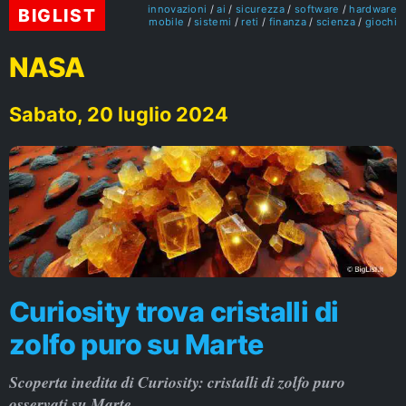
innovazioni
ai
sicurezza
software
hardware
BIGLIST
mobile
sistemi
reti
finanza
scienza
giochi
NASA
Sabato, 20 luglio 2024
Curiosity trova cristalli di
zolfo puro su Marte
Scoperta inedita di Curiosity: cristalli di zolfo puro
osservati su Marte.