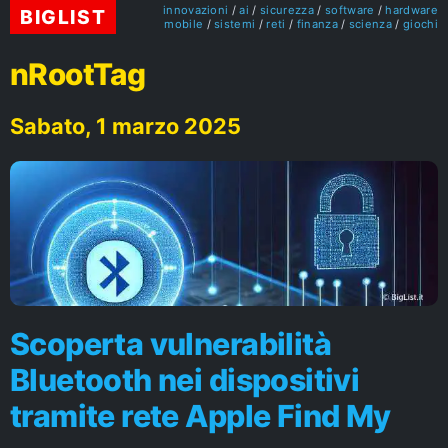
innovazioni
ai
sicurezza
software
hardware
BIGLIST
mobile
sistemi
reti
finanza
scienza
giochi
nRootTag
Sabato, 1 marzo 2025
Scoperta vulnerabilità
Bluetooth nei dispositivi
tramite rete Apple Find My