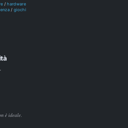
re
hardware
ienza
giochi
ità
.
on è ideale.