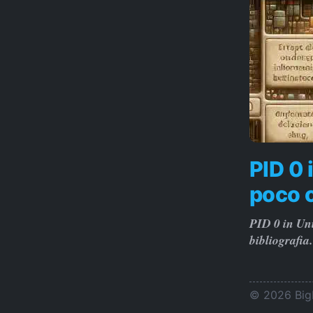
PID 0 
poco 
PID 0 in Uni
bibliografi
© 2026 BigL