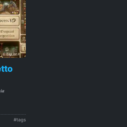
etto
sia
#tags