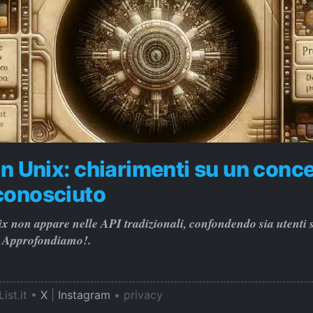
in Unix: chiarimenti su un conc
conosciuto
x non appare nelle API tradizionali, confondendo sia utenti 
a. Approfondiamo!.
ist.it •
X
|
Instagram
•
privacy