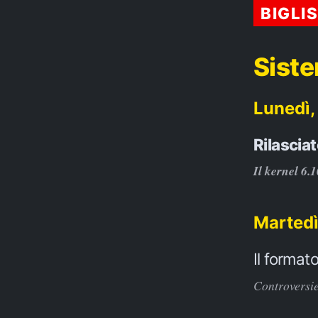
BIGLI
Siste
Lunedì,
Rilasciat
Il kernel 6.
Martedì
Il format
Controversie 