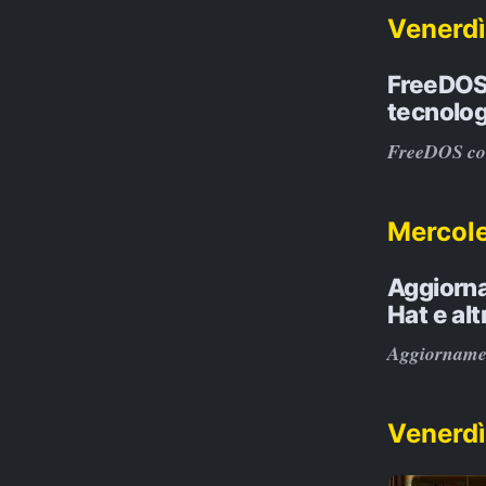
Venerdì
FreeDOS c
tecnolog
FreeDOS comp
Mercole
Aggiorna
Hat e altr
Aggiornamenti
Venerdì