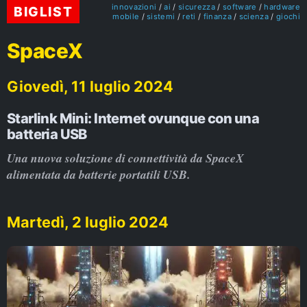
innovazioni
ai
sicurezza
software
hardware
BIGLIST
mobile
sistemi
reti
finanza
scienza
giochi
SpaceX
Giovedì, 11 luglio 2024
Starlink Mini: Internet ovunque con una
batteria USB
Una nuova soluzione di connettività da SpaceX
alimentata da batterie portatili USB.
Martedì, 2 luglio 2024