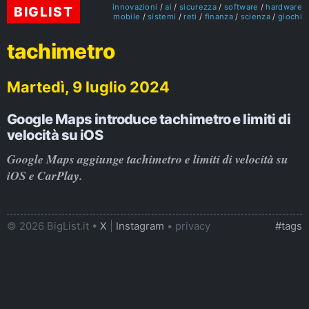
innovazioni
ai
sicurezza
software
hardware
BIGLIST
mobile
sistemi
reti
finanza
scienza
giochi
tachimetro
Martedì, 9 luglio 2024
Google Maps introduce tachimetro e limiti di
velocità su iOS
Google Maps aggiunge tachimetro e limiti di velocità su
iOS e CarPlay.
© 2026 BigList.it •
X
|
Instagram
•
privacy
#tags