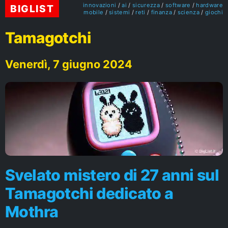
innovazioni
ai
sicurezza
software
hardware
BIGLIST
mobile
sistemi
reti
finanza
scienza
giochi
Tamagotchi
Venerdì, 7 giugno 2024
Svelato mistero di 27 anni sul
Tamagotchi dedicato a
Mothra