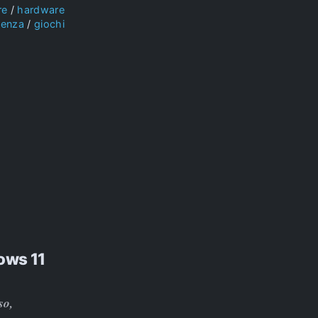
re
hardware
ienza
giochi
ows 11
so,