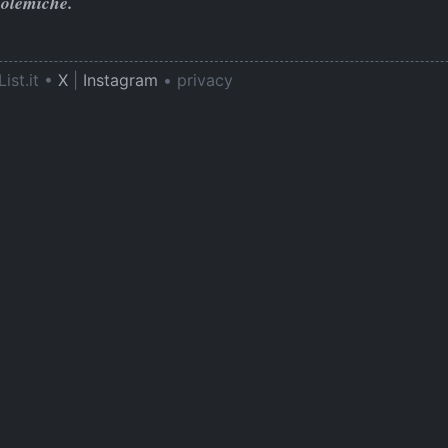
polemiche.
ist.it •
X
|
Instagram
•
privacy